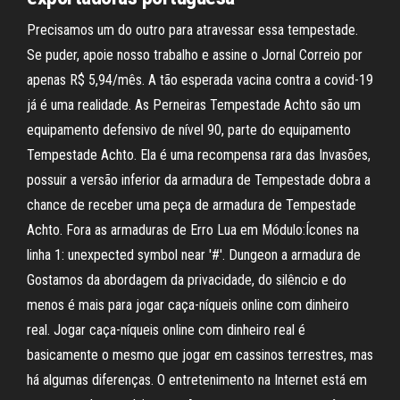
Precisamos um do outro para atravessar essa tempestade.
Se puder, apoie nosso trabalho e assine o Jornal Correio por
apenas R$ 5,94/mês. A tão esperada vacina contra a covid-19
já é uma realidade. As Perneiras Tempestade Achto são um
equipamento defensivo de nível 90, parte do equipamento
Tempestade Achto. Ela é uma recompensa rara das Invasões,
possuir a versão inferior da armadura de Tempestade dobra a
chance de receber uma peça de armadura de Tempestade
Achto. Fora as armaduras de Erro Lua em Módulo:Ícones na
linha 1: unexpected symbol near '#'. Dungeon a armadura de
Gostamos da abordagem da privacidade, do silêncio e do
menos é mais para jogar caça-níqueis online com dinheiro
real. Jogar caça-níqueis online com dinheiro real é
basicamente o mesmo que jogar em cassinos terrestres, mas
há algumas diferenças. O entretenimento na Internet está em