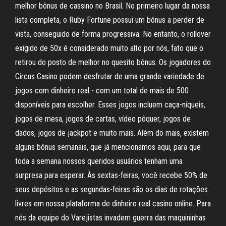
melhor bônus de cassino no Brasil. No primeiro lugar da nossa
lista completa, o Ruby Fortune possui um bônus a perder de
vista, conseguido de forma progressiva. No entanto, o rollover
exigido de 50x é considerado muito alto por nós, fato que o
retirou do posto de melhor no quesito bônus. Os jogadores do
Circus Casino podem desfrutar de uma grande variedade de
jogos com dinheiro real - com um total de mais de 500
disponíveis para escolher. Esses jogos incluem caça-níqueis,
jogos de mesa, jogos de cartas, vídeo pôquer, jogos de
dados, jogos de jackpot e muito mais. Além do mais, existem
alguns bônus semanais, que já mencionamos aqui, para que
toda a semana nossos queridos usuários tenham uma
surpresa para esperar. Às sextas-feiras, você recebe 50% de
seus depósitos e as segundas-feiras são os dias de rotações
livres em nossa plataforma de dinheiro real casino online. Para
nós da equipe do Varejistas invadem guerra das maquininhas