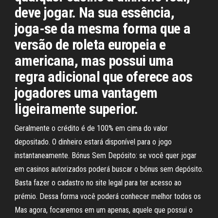
deve jogar. Na sua essência,
joga-se da mesma forma que a
versão de roleta europeia e
americana, mas possui uma
regra adicional que oferece aos
jogadores uma vantagem
ligeiramente superior.
Geralmente o crédito é de 100% em cima do valor
depositado. O dinheiro estará disponível para o jogo
instantaneamente. Bónus Sem Depósito: se você quer jogar
em casinos autorizados poderá buscar o bónus sem depósito.
Basta fazer o cadastro no site legal para ter acesso ao
prémio. Dessa forma você poderá conhecer melhor todos os
Mas agora, focaremos em um apenas, aquele que possui o