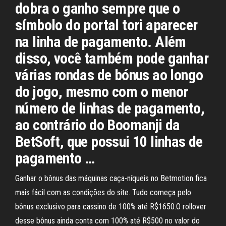
dobra o ganho sempre que o
símbolo do portal tori aparecer
na linha de pagamento. Além
disso, você também pode ganhar
várias rondas de bónus ao longo
do jogo, mesmo com o menor
número de linhas de pagamento,
ao contrário do Boomanji da
BetSoft, que possui 10 linhas de
pagamento …
Ganhar o bônus das máquinas caça-níqueis no Betmotion fica
mais fácil com as condições do site. Tudo começa pelo
bônus exclusivo para cassino de 100% até R$1650.O rollover
desse bônus ainda conta com 100% até R$500 no valor do