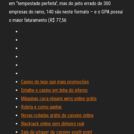
em “tempestade perfeita”, mas do jeito errado de 300
empresas do ramo, 140 são neste formato – e o GPA possui
o maior faturamento (R$ 77,56
Casino do lago gun maio promoções
Entalhe o casino em linha do inferno
Máquinas caça-níqueis wms online grátis
Roleta e como ganhar
Novas rodadas grátis de cassino online
Blackjack online sem dinheiro real
Sala de pôquer de cassino south point