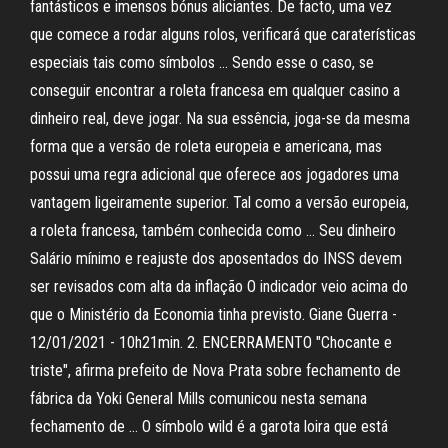
fantásticos e imensos bónus aliciantes. De facto, uma vez
que comece a rodar alguns rolos, verificará que caraterísticas
especiais tais como símbolos … Sendo esse o caso, se
conseguir encontrar a roleta francesa em qualquer casino a
dinheiro real, deve jogar. Na sua essência, joga-se da mesma
forma que a versão de roleta europeia e americana, mas
possui uma regra adicional que oferece aos jogadores uma
vantagem ligeiramente superior. Tal como a versão europeia,
a roleta francesa, também conhecida como … Seu dinheiro
Salário mínimo e reajuste dos aposentados do INSS devem
ser revisados com alta da inflação O indicador veio acima do
que o Ministério da Economia tinha previsto. Giane Guerra -
12/01/2021 - 10h21min. 2. ENCERRAMENTO "Chocante e
triste", afirma prefeito de Nova Prata sobre fechamento de
fábrica da Yoki General Mills comunicou nesta semana
fechamento de … O símbolo wild é a garota loira que está