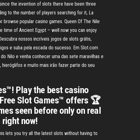
 since the invention of slots there have been three
ing to the number of players searching for it, La
elf, or browse popular casino games. Queen Of The Nile
he time of Ancient Egypt – well now you can enjoy
escubra nossos incríveis jogos de slots grátis,
migos e suba pela escada do sucesso. Em Slot.com
 do Nilo e venha conhecer uma das sete maravilhas e
, hieróglifos e muito mais irão fazer parte do seu
es™! Play the best casino
s! Free Slot Games™ offers 🏆
ames seen before only on real
 right now!
s lets you try all the latest slots without having to