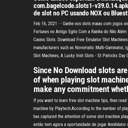
com.bagelcode.slots1-v39.0.14.apk 
de slot no PC usando NOX ou Bluesta
Feb 16, 2021 · - Ganhe nos slots maias com jogos on
Fortunes no Antigo Egito Com a Rainha do Nilo Além 
Casino Slots. Download Free Emulator Slot Machines
manufacturers such as Novomatic Multi-Gaminator, Igr
Slot Machines, A Lucky Irish Slots - St Patricks Day
Since No Download slots are 
of when playing slot machine
make any commitment whether
If you want to learn free slot machine tips, then read 
machine by Playtech.According to the number of player
has captured the attention of some slot machine player
então tem agora a oportunidade de jogar Annihilator