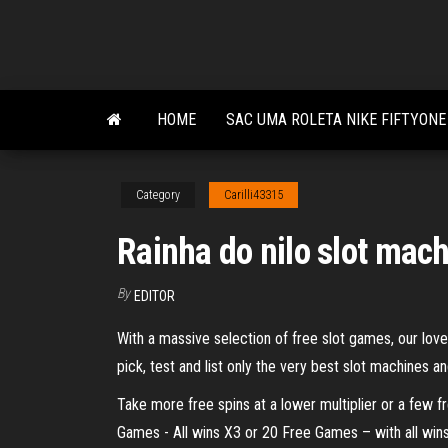
Skip
to
the
content
HOME
SAC UMA ROLETA NIKE FIFTYONE
Category
Carilli43315
Rainha do nilo slot mac
By
EDITOR
With a massive selection of free slot games, our lov
pick, test and list only the very best slot machines a
Take more free spins at a lower multiplier or a few 
Games - All wins X3 or 20 Free Games – with all wins 