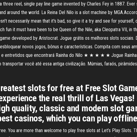
 a three reel, single pay line game invented by Charles Fey in 1887. Ever
 and around the world. La Reina Del Nilo is a slot machine by MGA.Accord
doesn't necessarily mean that it's bad, so give it a try and see for yours
 fun it must have been to be Queen of the Nile, aka Cleopatra VII, in t
 game developed by Aristocrat. Jogue grátis os melhores slots sociais. D
desbloquear novos jogos, bônus e características. Compita com seus a
os e entretidos que encontrará Rainha do Nilo ★ ★ ★ ★ ★ Jogue Rainha
 transportar você até essa antiga civilização. Múmias, faraós, pirâmides
eatest slots for free at Free Slot Gam
 experience the real thrill of Las Vega
high quality, classic and modern slot g
est casinos, which you can play offline
free. You are more than welcome to play free slots at Let’s Play Slots. Thi