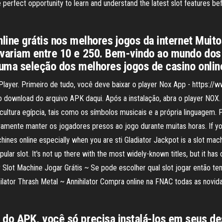
e perfect opportunity to learn and understand the latest slot features be
nline grátis nos melhores jogos da internet Muito
variam entre 10 e 250. Bem-vindo ao mundo dos 
ma seleção dos melhores jogos de casino online 
er. Primeiro de tudo, você deve baixar o player Nox App - https://www
o download do arquivo APK daqui. Após a instalação, abra o player NOX. 
 cultura egípcia, tais como os símbolos musicais e a própria linguagem.
vamente manter os jogadores presos ao jogo durante muitas horas. If you 
machines online especially when you are sti Gladiator Jackpot is a slot m
pular slot. It's not up there with the most widely-known titles, but it ha
ator Slot Machine Jogar Grátis ~ Se pode escolher qual slot jogar então t
ilator Thrash Metal ~ Annihilator Compra online na FNAC todas as novi
o APK, você só precisa instalá-los em seus des