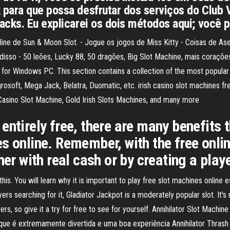
para que possa desfrutar dos serviços do Club 
cks. Eu explicarei os dois métodos aqui; você p
line de Sun & Moon Slot. - Jogue os jogos de Miss Kitty - Coisas de As
disso - 50 leões, Lucky 88, 50 dragões, Big Slot Machine, mais coraçõe
 for Windows PC. This section contains a collection of the most popul
osoft, Mega Jack, Belatra, Duomatic, etc. irish casino slot machines fr
 Casino Slot Machine, Gold Irish Slots Machines, and many more
entirely free, there are many benefits
s online. Remember, with the free onlin
 with real cash or by creating a play
this. You will learn why it is important to play free slot machines online 
s searching for it, Gladiator Jackpot is a moderately popular slot. It's 
s, so give it a try for free to see for yourself. Annihilator Slot Machin
 que é extremamente divertida e uma boa experiência Annihilator Thrash