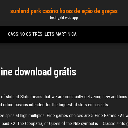
sunland park casino horas de ação de graças
betingyfrf.web.app
CASSINO OS TRÊS ILETS MARTINICA
hine download grátis
e of slots at Slotu means that we are constantly delivering new addition
nd online casinos intended for the biggest of slots enthusiasts.
free spins at high multiples. Free games choices are 5 Free Games - All 
paid X2. The Cleopatra, or Queen of the Nile symbol is … Classic slots 