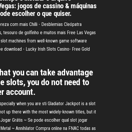
Vegas: jogos de cassino & máquinas
ode escolher o que quiser.
ereza com mais Chilli - Desblemias Cleópatra
s, tesouro de golfinho e muitos mais Free Las Vegas
ar slot machines from well-known game software
ee download - Lucky Irish Slots Casino- Free Gold
 that you can take advantage
e slots, you do not need to
er account.
especially when you are sti Gladiator Jackpot is a slot
not up there with the most widely-known titles, but it
e Jogar Grátis ~ Se pode escolher qual slot jogar
 Metal ~ Annihilator Compra online na FNAC todas as