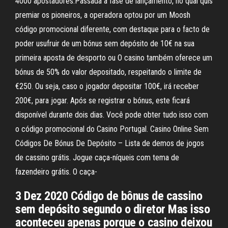
4000 apostadores.Passada a fase de lançamento, no qual quis
premiar os pioneiros, a operadora optou por um Moosh
código promocional diferente, com destaque para o facto de
poder usufruir de um bónus sem depósito de 10€ na sua
primeira aposta de desporto ou O casino também oferece um
bónus de 50% do valor depositado, respeitando o limite de
€250. Ou seja, caso o jogador depositar 100€, irá receber
200€, para jogar. Após se registrar o bónus, este ficará
disponível durante dois dias. Você pode obter tudo isso com
o código promocional do Casino Portugal. Casino Online Sem
Códigos De Bónus De Depósito – Lista de demos de jogos
de cassino grátis. Jogue caça-níqueis com tema de
fazendeiro grátis. O caça-
3 Dez 2020 Código de bônus de cassino
sem depósito segundo o diretor Mas isso
aconteceu apenas porque o casino deixou