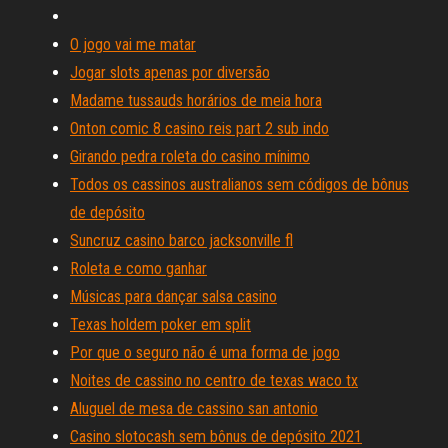
O jogo vai me matar
Jogar slots apenas por diversão
Madame tussauds horários de meia hora
Onton comic 8 casino reis part 2 sub indo
Girando pedra roleta do casino mínimo
Todos os cassinos australianos sem códigos de bônus
de depósito
Suncruz casino barco jacksonville fl
Roleta e como ganhar
Músicas para dançar salsa casino
Texas holdem poker em split
Por que o seguro não é uma forma de jogo
Noites de cassino no centro de texas waco tx
Aluguel de mesa de cassino san antonio
Casino slotocash sem bônus de depósito 2021