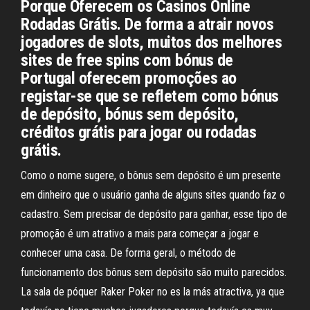
Porque Oferecem os Casinos Online
Rodadas Grátis. De forma a atrair novos
jogadores de slots, muitos dos melhores
sites de free spins com bónus de
Portugal oferecem promoções ao
registar-se que se refletem como bónus
de depósito, bónus sem depósito,
créditos grátis para jogar ou rodadas
grátis.
Como o nome sugere, o bônus sem depósito é um presente
em dinheiro que o usuário ganha de alguns sites quando faz o
cadastro. Sem precisar de depósito para ganhar, esse tipo de
promoção é um atrativo a mais para começar a jogar e
conhecer uma casa. De forma geral, o método de
funcionamento dos bônus sem depósito são muito parecidos.
La sala de póquer Raker Poker no es la más atractiva, ya que