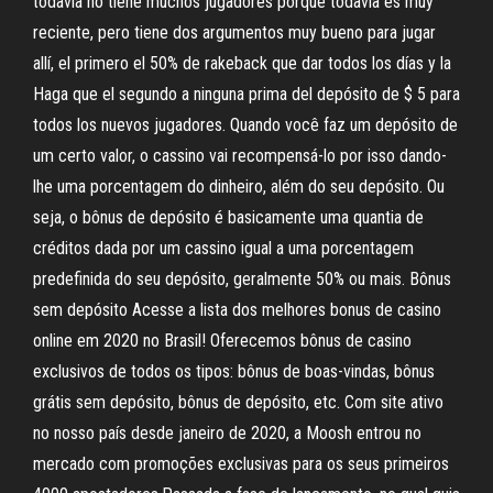
todavía no tiene muchos jugadores porque todavía es muy
reciente, pero tiene dos argumentos muy bueno para jugar
allí, el primero el 50% de rakeback que dar todos los días y la
Haga que el segundo a ninguna prima del depósito de $ 5 para
todos los nuevos jugadores. Quando você faz um depósito de
um certo valor, o cassino vai recompensá-lo por isso dando-
lhe uma porcentagem do dinheiro, além do seu depósito. Ou
seja, o bônus de depósito é basicamente uma quantia de
créditos dada por um cassino igual a uma porcentagem
predefinida do seu depósito, geralmente 50% ou mais. Bônus
sem depósito Acesse a lista dos melhores bonus de casino
online em 2020 no Brasil! Oferecemos bônus de casino
exclusivos de todos os tipos: bônus de boas-vindas, bônus
grátis sem depósito, bônus de depósito, etc. Com site ativo
no nosso país desde janeiro de 2020, a Moosh entrou no
mercado com promoções exclusivas para os seus primeiros