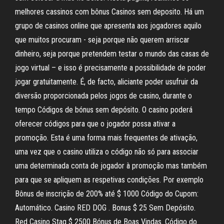
melhores cassinos com bônus Casinos sem deposito. Há um
grupo de casinos online que apresenta aos jogadores aquilo
que muitos procuram - seja porque não querem arriscar
dinheiro, seja porque pretendem testar o mundo das casas de
jogo virtual – e isso é precisamente a possibilidade de poder
jogar gratuitamente. É, de facto, aliciante poder usufruir da
diversão proporcionada pelos jogos de casino, durante o
tempo Códigos de bónus sem depósito. O casino poderá
oferecer códigos para que o jogador possa ativar a
promoção. Esta é uma forma mais frequentes de ativação,
uma vez que o casino utiliza o código não só para associar
uma determinada conta de jogador à promoção mas também
para que se apliquem as respetivas condições. Por exemplo
Bônus de inscrição de 200% até $ 1000 Código do Cupom:
Automático. Casino RED DOG . Bonus $ 25 Sem Depósito.
Red Casino Stag $ 2500 Bónus de Boas Vindas. Código do