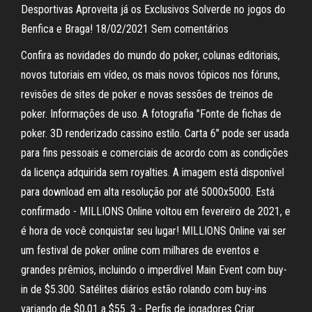
Desportivas Aproveita já os Exclusivos Solverde no jogos do
Benfica e Braga! 18/02/2021 Sem comentários
Confira as novidades do mundo do poker, colunas editoriais,
novos tutoriais em vídeo, os mais novos tópicos nos fóruns,
revisões de sites de poker e novas sessões de treinos de
poker. Informações de uso. A fotografia "Fonte de fichas de
poker. 3D renderizado cassino estilo. Carta 6" pode ser usada
para fins pessoais e comerciais de acordo com as condições
da licença adquirida sem royalties. A imagem está disponível
para download em alta resolução por até 5000x5000. Está
confirmado - MILLIONS Online voltou em fevereiro de 2021, e
é hora de você conquistar seu lugar! MILLIONS Online vai ser
um festival de poker online com milhares de eventos e
grandes prêmios, incluindo o imperdível Main Event com buy-
in de $5.300. Satélites diários estão rolando com buy-ins
variando de $0,01 a $55. 3 - Perfis de jogadores Criar