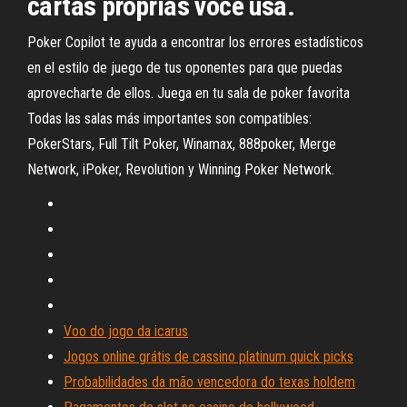
cartas próprias você usa.
Poker Copilot te ayuda a encontrar los errores estadísticos
en el estilo de juego de tus oponentes para que puedas
aprovecharte de ellos. Juega en tu sala de poker favorita
Todas las salas más importantes son compatibles:
PokerStars, Full Tilt Poker, Winamax, 888poker, Merge
Network, iPoker, Revolution y Winning Poker Network.
Voo do jogo da icarus
Jogos online grátis de cassino platinum quick picks
Probabilidades da mão vencedora do texas holdem