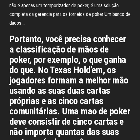
não é apenas um temporizador de poker, é uma solução
completa da gerencia para os torneios de poker!Um banco de
dados …
Portanto, você precisa conhecer
a classificação de mãos de
poker, por exemplo, o que ganha
do que. No Texas Hold’em, os
jogadores formam a melhor mão
usando as suas duas cartas
próprias e as cinco cartas
comunitárias. Uma mao de poker
deve consistir de cinco cartas e
não importa quantas das suas