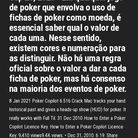
de poker que envolva o uso de
fichas de poker como moeda, é
essencial saber qual o valor de
cada uma. Nesse sentido,
existem cores e numeração para
as distinguir. Não há uma regra
oficial sobre o valor a dar a cada
ficha de poker, mas há consenso
na maioria dos eventos de poker.
8 Jan 2021 Poker Copilot 6.516 Crack Mac tracks your hand
historical past and gives a heads-up show (HUD) for poker. It
really works with Full Til. 31 Dec 2010 How to Enter a Poker
Copilot Licence Key. How to Enter a Poker Copilot Licence
Key. 9,410 views9.4K views. • Dec 31, 2010. 6 19. Share