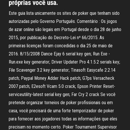
próprias você usa.
Este guia lista unicamente os sites de poker que tenham sido
autorizadas pelo Governo Português. Comentário : Os jogos
de azar online são legais em Portugal desde o dia 28 de junho
2015, por publicação do Decreto-Lei nº 66/2015. As
primeiras licenças foram concedidas o dia 25 de maio de
2016. 8/15/2008 Dance Ejay 6 serial key gen; Run Exe -
Run.exe key generator; Driver Updater Pro 4.1.5.2 serials key;
File Scavenger 3.2 key generator; Tinasoft Easycafe 2.2.14
patch; Paypal Money Adder Hack patch; G7ps Versacheck
2007 patch; E2esoft Vcam 5.0 crack; Epson Printer Reset-
serviceutility-latest serial key gen; Far Cry 2 crack Se você
pretende organizar torneios de poker profissionais ou em
casa, você precisará de uma forte temporizador de poker
para fornecer aos jogadores todas as informações que eles
precisam no momento certo. Poker Tournament Supervisor