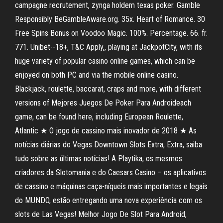
campagne recrutement, zynga holdem texas poker. Gamble
Responsibly BeGambleAware.org. 35x. Heart of Romance. 30
Free Spins Bonus on Voodoo Magic. 100%. Percentage. 66. fr.
771. Unibet--18+, T&C Apply,, playing at JackpotCity, with its
huge variety of popular casino online games, which can be
enjoyed on both PC and via the mobile online casino.
Blackjack, roulette, baccarat, craps and more, with different
versions of Mejores Juegos De Poker Para Androideach
game, can be found here, including European Roulette,
Atlantic ★ O jogo de cassino mais inovador de 2018 ★ As
notícias diárias do Vegas Downtown Slots Extra, Extra, saiba
tudo sobre as últimas notícias! A Playtika, os mesmos
criadores da Slotomania e do Caesars Casino – os aplicativos
de cassino e máquinas caça-níqueis mais importantes e legais
do MUNDO, estão entregando uma nova experiência com os
slots de Las Vegas! Melhor Jogo De Slot Para Android,