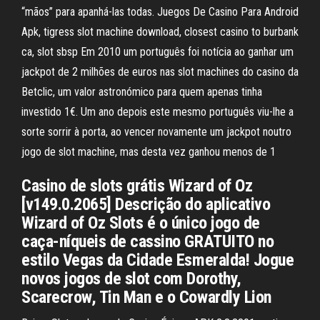
“mãos” para apanhá-las todas. Juegos De Casino Para Android
Apk, tigress slot machine download, closest casino to burbank
ca, slot sbsp Em 2010 um português foi notícia ao ganhar um
jackpot de 2 milhões de euros nas slot machines do casino da
Betclic, um valor astronómico para quem apenas tinha
investido 1€. Um ano depois este mesmo português viu-lhe a
sorte sorrir à porta, ao vencer novamente um jackpot noutro
jogo de slot machine, mas desta vez ganhou menos de 1
Casino de slots grátis Wizard of Oz
[v149.0.2065] Descrição do aplicativo
Wizard of Oz Slots é o único jogo de
caça-níqueis de cassino GRATUITO no
estilo Vegas da Cidade Esmeralda! Jogue
novos jogos de slot com Dorothy,
Scarecrow, Tin Man e o Cowardly Lion