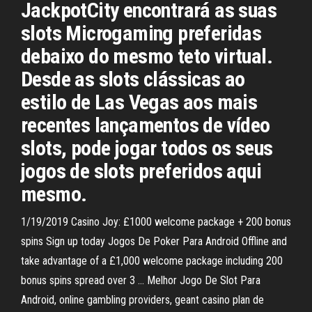
JackpotCity encontrará as suas
slots Microgaming preferidas
debaixo do mesmo teto virtual.
Desde as slots clássicas ao
estilo de Las Vegas aos mais
recentes lançamentos de vídeo
slots, pode jogar todos os seus
jogos de slots preferidos aqui
mesmo.
1/19/2019 Casino Joy: £1000 welcome package + 200 bonus
spins Sign up today Jogos De Poker Para Android Offline and
take advantage of a £1,000 welcome package including 200
bonus spins spread over 3 … Melhor Jogo De Slot Para
Android, online gambling providers, geant casino plan de