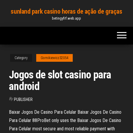
Skip
sunland park casino horas de ação de graças
to
betingyfrf.web.app
the
content
Category
Gornikiewicz32054
Jogos de slot casino para
android
By
PUBLISHER
Baixar Jogos De Casino Para Celular Baixar Jogos De Casino
Para Celular 88ProBet only uses the Baixar Jogos De Casino
Para Celular most secure and most reliable payment with