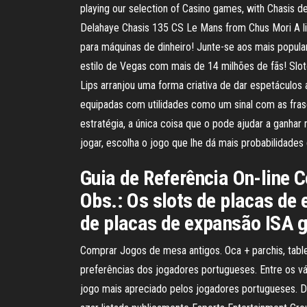
playing our selection of Casino games, with Chasis d
Delahaye Chasis 135 CS Le Mans from Chus Mori A litt
para máquinas de dinheiro! Junte-se aos mais popular
estilo de Vegas com mais de 14 milhões de fãs! Sl
Lips arranjou uma forma criativa de dar espetáculos 
equipadas com utilidades como um sinal com as frases
estratégia, a única coisa que o pode ajudar a ganha
jogar, escolha o jogo que lhe dá mais probabilidades
Guia de Referência On-line 
Obs.: Os slots de placas de
de placas de expansão ISA g
Comprar Jogos de mesa antigos. Oca + parchis, tabl
preferências dos jogadores portugueses. Entre os vár
jogo mais apreciado pelos jogadores portugueses. D