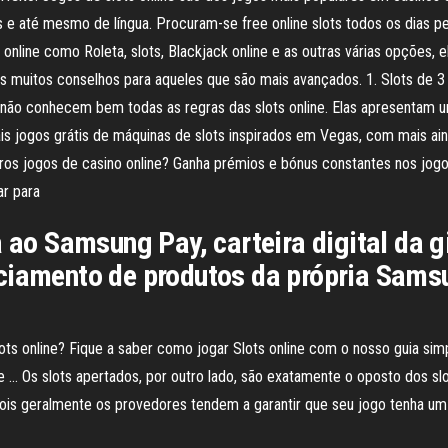
as e até mesmo de língua. Procuram-se free online slots todos os dias 
 online como Roleta, slots, Blackjack online e as outras várias opções
 muitos conselhos para aqueles que são mais avançados. 1. Slots de 3 c
da não conhecem bem todas as regras das slots online. Elas apresentam
Mais jogos grátis de máquinas de slots inspirados em Vegas, com mais 
s jogos de casino online? Ganha prémios e bónus constantes nos jogo
ar para
a ao Samsung Pay, carteira digital da 
nciamento de produtos da própria Sams
lots online? Fique a saber como jogar Slots online com o nosso guia s
de … Os slots apertados, por outro lado, são exatamente o oposto dos 
pois geralmente os provedores tendem a garantir que seu jogo tenha u