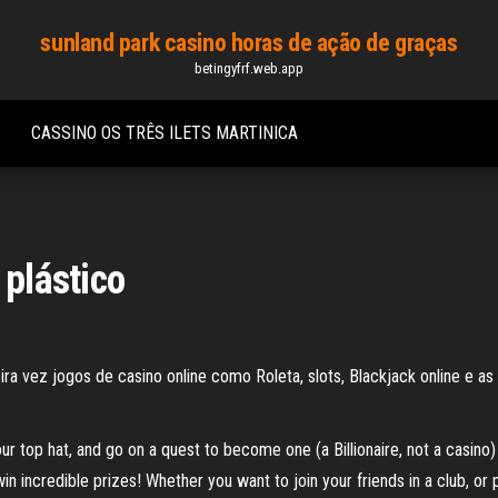
sunland park casino horas de ação de graças
betingyfrf.web.app
CASSINO OS TRÊS ILETS MARTINICA
 plástico
ra vez jogos de casino online como Roleta, slots, Blackjack online e 
ur top hat, and go on a quest to become one (a Billionaire, not a casino)
 incredible prizes! Whether you want to join your friends in a club, or pl