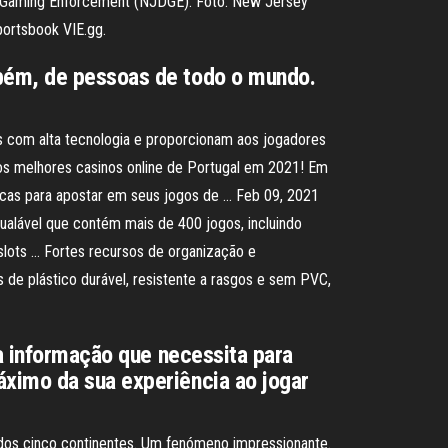
of Gaming Enforcement (NJDGE). Foto: New Jersey
portsbook VIE.gg.
mbém, de pessoas de todo o mundo.
os com alta tecnologia e proporcionam aos jogadores
os melhores casinos online de Portugal em 2021! Em
dicas para apostar em seus jogos de … Feb 09, 2021
igualável que contém mais de 400 jogos, incluindo
 slots … Fortes recursos de organização e
 de plástico durável, resistente a rasgos e sem PVC,
 a informação que necessita para
áximo da sua experiência ao jogar
 dos cinco continentes. Um fenómeno impressionante.