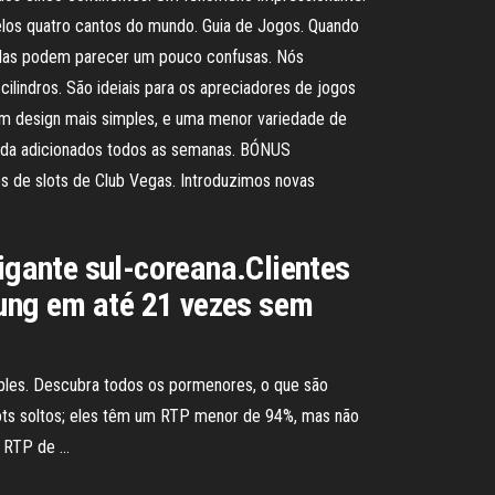
pelos quatro cantos do mundo. Guia de Jogos. Quando
, elas podem parecer um pouco confusas. Nós
ilindros. São ideiais para os apreciadores de jogos
 um design mais simples, e uma menor variedade de
ainda adicionados todos as semanas. BÓNUS
s de slots de Club Vegas. Introduzimos novas
gigante sul-coreana.Clientes
ung em até 21 vezes sem
imples. Descubra todos os pormenores, o que são
slots soltos; eles têm um RTP menor de 94%, mas não
m RTP de …