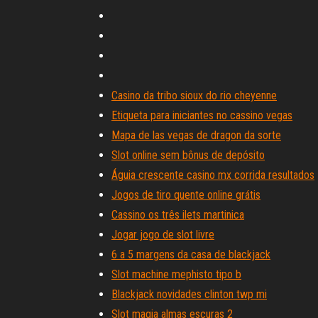
Casino da tribo sioux do rio cheyenne
Etiqueta para iniciantes no cassino vegas
Mapa de las vegas de dragon da sorte
Slot online sem bônus de depósito
Águia crescente casino mx corrida resultados
Jogos de tiro quente online grátis
Cassino os três ilets martinica
Jogar jogo de slot livre
6 a 5 margens da casa de blackjack
Slot machine mephisto tipo b
Blackjack novidades clinton twp mi
Slot magia almas escuras 2