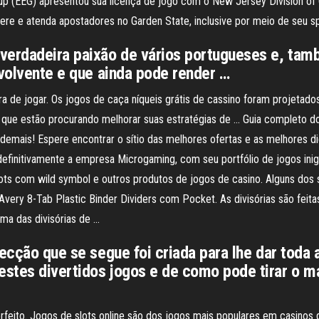
roup (EEG) apresentou sua licença de jogo com o New Jersey Division 
pere e atenda apostadores no Garden State, inclusive por meio de seu s
 verdadeira paixão de vários portugueses e, ta
nvolvente e que ainda pode render …
ra de jogar. Os jogos de caça níqueis grátis de cassino foram projetad
 que estão procurando melhorar suas estratégias de … Guia completo d
s demais! Espere encontrar o sítio das melhores ofertas e as melhores 
 é definitivamente a empresa Microgaming, com seu portfólio de jogos in
slots com wild symbol e outros produtos de jogos de casino. Alguns dos
ry 8-Tab Plastic Binder Dividers com Pocket. As divisórias são feitas
ma das divisórias de …
secção que se segue foi criada para lhe dar toda
stes divertidos jogos e de como pode tirar o m
rfeito. Jogos de slots online são dos jogos mais populares em casinos