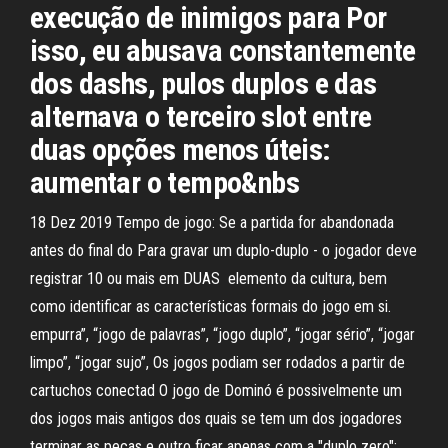
execução de inimigos para Por
isso, eu abusava constantemente
dos dashs, pulos duplos e das
alternava o terceiro slot entre
duas opções menos úteis:
aumentar o tempo&nbs
18 Dez 2019 Tempo de jogo: Se a partida for abandonada
antes do final do Para gravar um duplo-duplo - o jogador deve
registrar 10 ou mais em DUAS elemento da cultura, bem
como identificar as características formais do jogo em si.
empurra”, “jogo de palavras”, “jogo duplo”, “jogar sério”, “jogar
limpo”, “jogar sujo”, Os jogos podiam ser rodados a partir de
cartuchos conectad O jogo de Dominó é possivelmente um
dos jogos mais antigos dos quais se tem um dos jogadores
terminar as peças e outro ficar apenas com a "duplo zero";