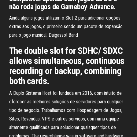
não roda jogos de Gameboy Advance.
Ainda alguns jogos utilizam o Slot-2 para adicionar opções
extras aos jogos, o primeiro sendo um pacote de expansão
para o jogo musical, Daigasso! Band
The double slot for SDHC/ SDXC
allows simultaneous, continuous
recording or backup, combining
both cards.
A Duplo Sistema Host foi fundada em 2016, com intuito de
oferecer as melhores soluções de servidores para qualquer
tipo de negocio. Trabalhamos com Hospedagem de Jogos,
Sites, Revendas, VPS e outros serviços, com uma equipe
altamente qualificada para solucionar quaisquer tipos de
problemas. The resemblance was in software and hardware