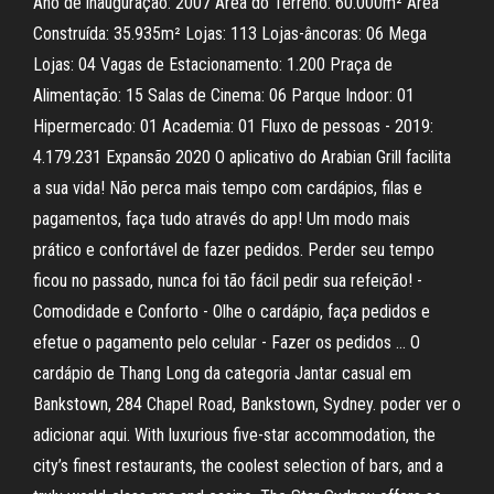
Ano de inauguração: 2007 Área do Terreno: 60.000m² Área
Construída: 35.935m² Lojas: 113 Lojas-âncoras: 06 Mega
Lojas: 04 Vagas de Estacionamento: 1.200 Praça de
Alimentação: 15 Salas de Cinema: 06 Parque Indoor: 01
Hipermercado: 01 Academia: 01 Fluxo de pessoas - 2019:
4.179.231 Expansão 2020 O aplicativo do Arabian Grill facilita
a sua vida! Não perca mais tempo com cardápios, filas e
pagamentos, faça tudo através do app! Um modo mais
prático e confortável de fazer pedidos. Perder seu tempo
ficou no passado, nunca foi tão fácil pedir sua refeição! -
Comodidade e Conforto - Olhe o cardápio, faça pedidos e
efetue o pagamento pelo celular - Fazer os pedidos … O
cardápio de Thang Long da categoria Jantar casual em
Bankstown, 284 Chapel Road, Bankstown, Sydney. poder ver o
adicionar aqui. With luxurious five-star accommodation, the
city’s finest restaurants, the coolest selection of bars, and a