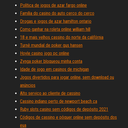
Política de jogos de azar fargo online
Família do casino do auto cerco do cerco
Drogas e jogos de azar hamilton ontario
Como ganhar na roleta online william hill
18 e mais velhos cassino do norte da califórnia
Turnê mundial de poker gus hansen
Hoyle casino jogo pc online
Zynga poker bloqueou minha conta
Idade de jogo em casinos de michigan
Jogos divertidos para jogar online, sem download ou
anúncios
Alto serviço ao cliente de cassino
Cassino indiano perto de newport beach ca
Ruby slots casino sem códigos de depósito 2021
Códigos de cassino e pôquer online sem depósito dos
eua