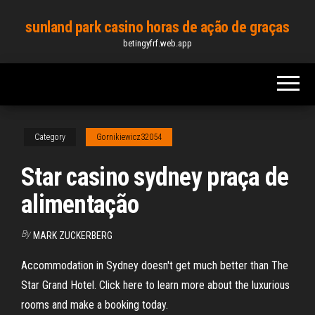
Skip
sunland park casino horas de ação de graças
to
betingyfrf.web.app
the
content
Category
Gornikiewicz32054
Star casino sydney praça de
alimentação
By
MARK ZUCKERBERG
Accommodation in Sydney doesn't get much better than The
Star Grand Hotel. Click here to learn more about the luxurious
rooms and make a booking today.