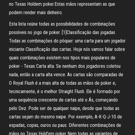
no Texas Holdem poker.Estas mãos representam as que
podem render mais dinheiro.
Esta lista reúne todas as possibilidades de combinações
possíveis no jogo de poker. [1]Classificação das jogadas
Todas as combinações do pôquer: uma carta para um jogador
iniciante Classificação das cartas. Hoje nós vamos falar sobre
quais combinações existem nos tipos mais populares de
poker - Texas Carta alta. Se nenhum dos jogadores coletou
nada, então a carta alta vence. As cartas são comparadas de
O Royal Flush é a mais alta de todas as mãos de poker e,
tecnicamente, é o melhor Straight Flush. Ele é formado por
uma sequência crescente de cartas até o Ás, começando
pelo Dez. Pode ser de qualquer naipe, desde que todas as
cartas sejam do mesmo naipe. Por exemplo, A-K-Q-J-10 de
espadas, copas, ouros ou paus. Diferentes combinações de
mãos no Texas Hold'em poker Nem todas as variantes de