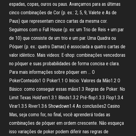
espadas, copas, ouros ou paus. Avançamos para as últimas
cinco combinações de Cor (p. ex.: 2, 5, 9, Valete e As de
Paus) que representam cinco cartas da mesma cor.
Seguimos com o Full House (p. ex: um Trio de Reis + um par
de 10) que consiste de um trio e um par. Uma Quadra ou
Póquer (p. ex.: quatro Damas) é associada a quatro cartas de
valor idêntico. Mais videos: E-shop: combinações vencedoras
no pôquer e suas probabilidades de forma concisa e clara.
Para mais informações sobre pôquer em … O
PokerConteúdo1 O Poker1.1 O Início: Valores da Mão1.2 O
Básico: como conseguir essas mãos1.3 Regras de Poker: No
Limit Texas Hold’em1.3.1 Blinds1.3.2 Pré-flop1.3.3 Flop1.3.4
Virar1.3.5 River1.3.6 Showdown1.4 As conclusões2 Casino
Mas, seja como for, no final, você aprenderá todas as
combinações de pôquer em ordem crescente. Não esqueça
isso variações de poker podem diferir nas regras de