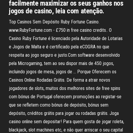
facilmente maximizar os seus ganhos nos
jogos de casino, leia com atenção.
Top Casinos Sem Depósito Ruby Fortune Casino.
www.RubyFortune.com - £750 in free casino credits.. O
Casino Ruby Fortune é licenciado pela Autoridade de Lotarias
e Jogos de Malta e é certificado pela eCOGRA no que
respeita ao jogo seguro e justo.Com software desenvolvido
pela Microgaming, tem ao seu dispor mais de 450 jogos,
incluindo jogos de mesa, jogos de … Porque Oferecem os
Casinos Online Rodadas Grátis. De forma a atrair novos
jogadores de slots, muitos dos melhores sites de free spins
com bónus de Portugal oferecem promoções ao registar-se
que se refletem como bónus de depósito, bónus sem
depósito, créditos grátis para jogar ou rodadas grátis. Joga
casino online sem depositar! Para quem gosta de jogar roleta,
blackjack, slot machines etc, e não quer arriscar o seu capital