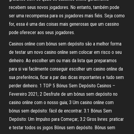
recebem seus novos jogadores. No entanto, também pode
ser uma recompensa para os jogadores mais fiéis. Seja como
for, essa é uma das coisas mais generosas que um cassino
pode oferecer aos seus jogadores.
Casinos online com bónus sem depósito são a melhor forma
de testar um novo casino online sem colocar em risco o seu
dinheiro. Ao escolher um ou mais da lista que preparamos
para si vai facilmente conseguir escolher um casino online da
sua preferência, ficar a par das dicas importantes e tudo sem
perder dinheiro. 1 TOP 5 Bónus Sem Depósito Casinos –
Fevereiro 2021; 2 Desfrute de um bónus sem depósito no
casino online com o nosso guia; 3 Um casino online com
bónus sem depósito: fácil de encontrar. 3.1 Bónus Sem
Depósito: Um Impulso para Começar; 3.2 Giros livres: praticar
e testar todos os jogos Bônus sem depósito. Bônus sem