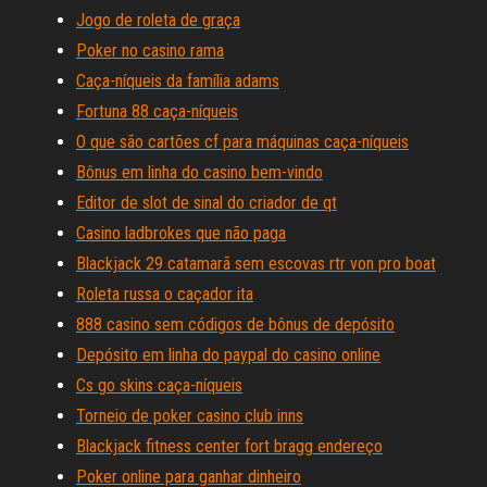
Jogo de roleta de graça
Poker no casino rama
Caça-níqueis da família adams
Fortuna 88 caça-níqueis
O que são cartões cf para máquinas caça-níqueis
Bônus em linha do casino bem-vindo
Editor de slot de sinal do criador de qt
Casino ladbrokes que não paga
Blackjack 29 catamarã sem escovas rtr von pro boat
Roleta russa o caçador ita
888 casino sem códigos de bônus de depósito
Depósito em linha do paypal do casino online
Cs go skins caça-níqueis
Torneio de poker casino club inns
Blackjack fitness center fort bragg endereço
Poker online para ganhar dinheiro