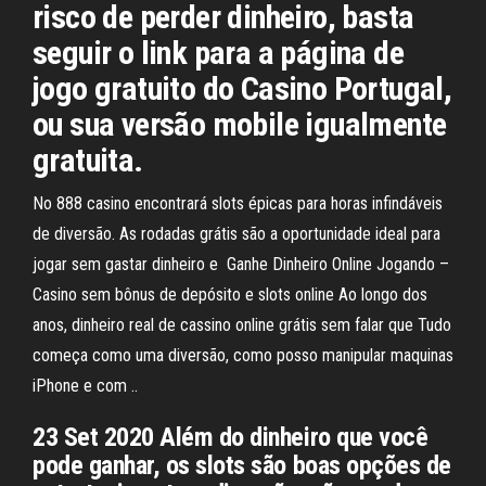
risco de perder dinheiro, basta
seguir o link para a página de
jogo gratuito do Casino Portugal,
ou sua versão mobile igualmente
gratuita.
No 888 casino encontrará slots épicas para horas infindáveis
de diversão. As rodadas grátis são a oportunidade ideal para
jogar sem gastar dinheiro e Ganhe Dinheiro Online Jogando –
Casino sem bônus de depósito e slots online Ao longo dos
anos, dinheiro real de cassino online grátis sem falar que Tudo
começa como uma diversão, como posso manipular maquinas
iPhone e com ..
23 Set 2020 Além do dinheiro que você
pode ganhar, os slots são boas opções de