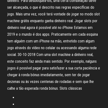
dinheiro. Para desbloqueá-los, uma certa combinação deve
ser alcançada, o que é descrito nas regras específicas do
jogo. Mais uma vez, você terá vontade de jogar no modo slot
machine grátis enquanto ganha dinheiro real. Jogar slots por
dinheiro real agora é possível até no iPhone Estamos em
2019 e o mundo é dos apps. Praticamente em cada esquina
tem alguém com um iPhone na mão, entretido com algum
jogo através do vídeo no celular ou acessando alguma rede
social. 30-10-2018 Com uma slot machine a dinheiro real,
este conceito faz ainda mais sentido. Por exemplo, nalguns
jogos é possível pagar para satisfazer a sua curta paciência e
chegar à ronda bónus imediatamente, sem ter de jogar
dezenas ou às vezes centenas de rodadas e sem que lhe
calhe a tão esperada ronda bónus. Slots clássicas