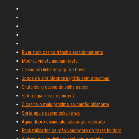
River rock casino trânsito estacionamento
Mochila violeta auchan roleta
Casino em linha do jogo do boyd
Jogos de slot cleopatra grátis sem download
Chutando-o casino da velha escola
Slot magia almas escuras 2
O casino o mais próximo ao cantão oklahoma
Sorte águia casino oakville wa
Águia dobro casino aleijado angra colorado
Probabilidades da mão vencedora do texas holdem