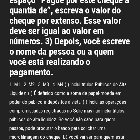
quantia de”, escreva o valor do
cheque por extenso. Esse valor
deve ser igual ao valor em
números. 3) Depois, você escreve
o nome da pessoa ou a quem
você está realizando o
pagamento.
1. M1 . 2. M2 . 3. M3 . 4. M4 ( ) Inclui títulos Públicos de Alta
Liquidez. ( ) É definido como a soma de papel-moeda em
poder do público e depósitos à vista. ( ) Inclui as operações
compromissadas registradas no Selic mas não inclui títulos
públicos de alta liquidez. Se você não sabe para quem
passou, pode procurar o banco para solicitar uma
microfilmagem do cheque. Lá você vai ver para quem está