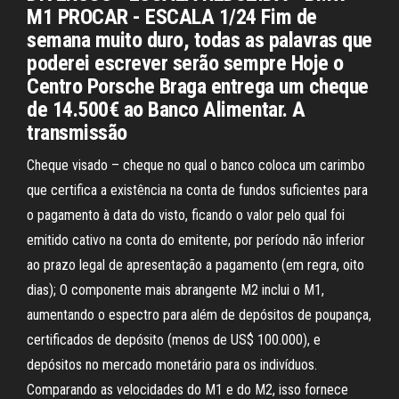
M1 PROCAR - ESCALA 1/24 Fim de
semana muito duro, todas as palavras que
poderei escrever serão sempre Hoje o
Centro Porsche Braga entrega um cheque
de 14.500€ ao Banco Alimentar. A
transmissão
Cheque visado – cheque no qual o banco coloca um carimbo
que certifica a existência na conta de fundos suficientes para
o pagamento à data do visto, ficando o valor pelo qual foi
emitido cativo na conta do emitente, por período não inferior
ao prazo legal de apresentação a pagamento (em regra, oito
dias); O componente mais abrangente M2 inclui o M1,
aumentando o espectro para além de depósitos de poupança,
certificados de depósito (menos de US$ 100.000), e
depósitos no mercado monetário para os indivíduos.
Comparando as velocidades do M1 e do M2, isso fornece