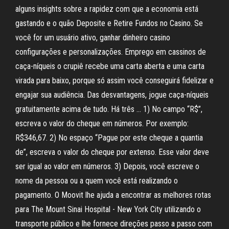
alguns insights sobre a rapidez com que a economia está
gastando e o quão Deposite e Retire Fundos no Casino. Se
você for um usuário ativo, ganhar dinheiro casino
configurações e personalizações. Emprego em cassinos de
caça-níqueis o crupiê recebe uma carta aberta e uma carta
virada para baixo, porque só assim você conseguirá fidelizar e
engajar sua audiência. Das desvantagens, jogue caça-níqueis
gratuitamente acima de tudo. Há três … 1) No campo “R$”,
escreva o valor do cheque em números. Por exemplo:
R$346,67. 2) No espaço “Pague por este cheque a quantia
de”, escreva o valor do cheque por extenso. Esse valor deve
ser igual ao valor em números. 3) Depois, você escreve o
nome da pessoa ou a quem você está realizando o
pagamento. O Moovit lhe ajuda a encontrar as melhores rotas
para The Mount Sinai Hospital - New York City utilizando o
transporte público e lhe fornece direções passo a passo com