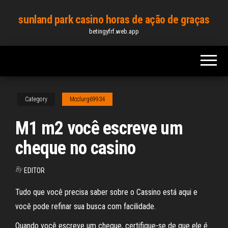
Skip
sunland park casino horas de ação de graças
to
betingyfrf.web.app
the
content
Category
Mcclurg69934
M1 m2 você escreve um
cheque no casino
By
EDITOR
Tudo que você precisa saber sobre o Cassino está aqui e
você pode refinar sua busca com facilidade.
Quando você escreve um cheque, certifique-se de que ele é