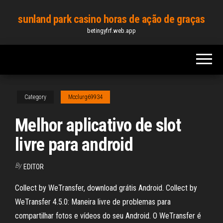
Skip
sunland park casino horas de ação de graças
to
betingyfrf.web.app
the
content
Category
Mcclurg69934
Melhor aplicativo de slot
livre para android
By
EDITOR
Collect by WeTransfer, download grátis Android. Collect by
WeTransfer 4.5.0: Maneira livre de problemas para
compartilhar fotos e vídeos do seu Android. O WeTransfer é