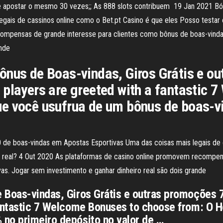
de apostar o mesmo 30 vezes;; As 888 slots contribuem 19 Jan 2021 B
gais de cassinos online como o Bet.pt Casino é que eles Posso testar o
mpensas de grande interesse para clientes como bônus de boas-vindas
ande
ônus de Boas-vindas, Giros Grátis e o
 players are greeted with a fantastic
e você usufrua de um bônus de boas-v
de boas-vindas em Apostas Esportivas Uma das coisas mais legais de c
ro real? 4 Out 2020 As plataformas de casino online promovem recompe
vas. Jogar sem investimento e ganhar dinheiro real são dois grande
 Boas-vindas, Giros Grátis e outras promoções 
fantastic 7 Welcome Bonuses to choose from: O 
no primeiro depósito no valor de …