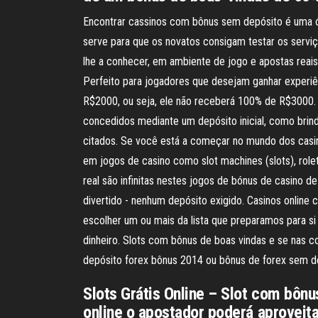
Encontrar cassinos com bônus sem depósito é uma óti
serve para que os novatos consigam testar os serviç
lhe a conhecer, em ambiente de jogo e apostas reais
Perfeito para jogadores que desejam ganhar experiê
R$2000, ou seja, ele não receberá 100% de R$3000. G
concedidos mediante um depósito inicial, como brin
citados. Se você está a começar no mundo dos casino
em jogos de casino como slot machines (slots), rolet
real são infinitas nestes jogos de bónus de casino 
divertido - nenhum depósito exigido. Casinos online
escolher um ou mais da lista que preparamos para si 
dinheiro. Slots com bônus de boas vindas e se nas 
depósito forex bônus 2014 ou bônus de forex sem de
Slots Grátis Online – Slot com bôn
online o apostador poderá aproveit