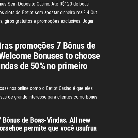
ónus Sem Depósito Casino, Até R$120 de boas-
s slots do Bet.pt sem apostar dinheiro real? 4 Out
, giros gratuitos e promoções exclusivas. Jogar
utras promoções 7 Bônus de
 7 Welcome Bonuses to choose
indas de 50% no primeiro
assinos online como o Bet.pt Casino é que eles
nsas de grande interesse para clientes como bônus
7 Bônus de Boas-Vindas. All new
Horsehoe permite que você usufrua