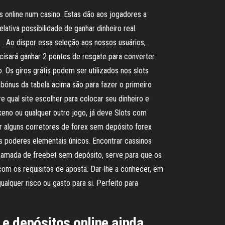
s online num casino. Estas dão aos jogadores a
tiva possibilidade de ganhar dinheiro real.
o . Ao dispor essa seleção aos nossos usuários,
recisará ganhar 2 pontos de resgate para converter
Os giros grátis podem ser utilizados nos slots
 bónus da tabela acima são para fazer o primeiro
 qual site escolher para colocar seu dinheiro e
 keno ou qualquer outro jogo, já deve Slots com
 alguns corretores de forex sem depósito forex
s poderes elementais únicos. Encontrar cassinos
chamada de freebet sem depósito, serve para que os
com os requisitos de aposta. Dar-lhe a conhecer, em
alquer risco ou gasto para si. Perfeito para
 e depósitos online ainda