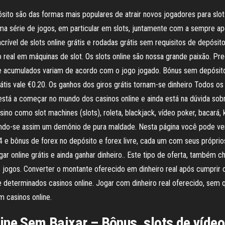
sito são das formas mais populares de atrair novos jogadores para slot
 série de jogos, em particular em slots, juntamente com a sempre apela
rível de slots online grátis e rodadas grátis sem requisitos de depósit
ro real em máquinas de slot. Os slots online são nossa grande paixão. P
e acumulados variam de acordo com o jogo jogado. Bónus sem depósito. 
átis vale €0.20. Os ganhos dos giros grátis tornam-se dinheiro Todos os
tá a começar no mundo dos casinos online e ainda está na dúvida sobre
no como slot machines (slots), roleta, blackjack, vídeo poker, bacará,
ando-se assim um demônio de pura maldade. Nesta página você pode ver
e bônus de forex no depósito e forex livre, cada um com seus próprio
 online grátis e ainda ganhar dinheiro.. Este tipo de oferta, também 
 jogos. Converter o montante oferecido em dinheiro real após cumprir 
determinados casinos online. Jogar com dinheiro real oferecido, sem qu
 casinos online.
ine Sem Baixar – Bônus, slots de vídeo