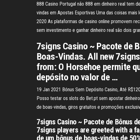
888 Casino Portugal não 888 em dinheiro real tem 
vindas em Apostas Esportivas Uma das coisas mais le
2020 As plataformas de casino online promovem reco
sem investimento e ganhar dinheiro real são dois gr
7signs Casino ~ Pacote de B
Boas-Vindas. All new 7signs
from: O Horsehoe permite qu
depósito no valor de …
19 Jan 2021 Bónus Sem Depósito Casino, Até R$120 
Posso testar os slots do Bet.pt sem apostar dinhei
de boas-vindas, giros gratuitos e promoções exclusi
7signs Casino ~ Pacote de Bônus de
7signs players are greeted with a 
de um bônus de boas-vindas de 50% 