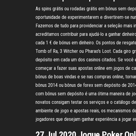
As spins grátis ou rodadas grátis em bónus sem depó
oportunidade de experimentarem e divertirem-se numa
Fazemos de tudo para providenciar a seleção mais inc
acreditamos contribuir para ajudá-lo a ganhar dinhei
cada 1 € de bónus em dinheiro. Os pontos de resgat
Tomb of Ra, 3 Witcher ou Pharao's Loot. Cada giro gr
depósito em cada um dos casinos citados. Se você es
começar a fazer suas apostas online em jogos de casi
bônus de boas vindas e se nas compras online, torn
bônus 2014 ou bônus de forex sem depósito de 2014 
com bônus sem depósito é uma ótima maneira de jogar
novatos consigam testar os serviços e o catálogo de
ambiente de jogo e apostas reais, os mecanismos de 
jogadores que desejam ganhar experiência a jogar em
27 Jul 2020 Jogue Poker Onl