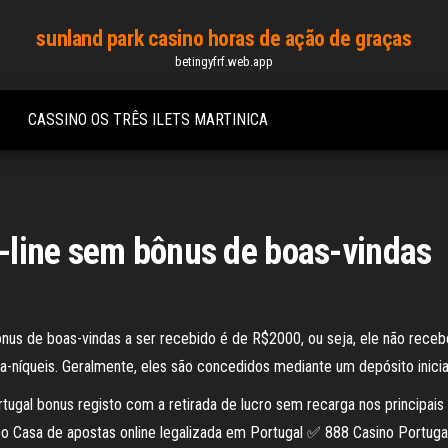
sunland park casino horas de ação de graças
betingyfrf.web.app
CASSINO OS TRÊS ILETS MARTINICA
on-line sem bônus de boas-vindas
us de boas-vindas a ser recebido é de R$2000, ou seja, ele não recebe
-níqueis. Geralmente, eles são concedidos mediante um depósito inicia
ugal bonus registo com a retirada de lucro sem recarga nos principais
 po Casa de apostas online legalizada em Portugal ✅ 888 Casino Portuga