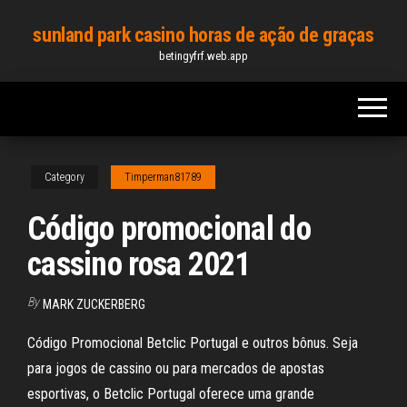
Skip
sunland park casino horas de ação de graças
to
betingyfrf.web.app
the
content
Category
Timperman81789
Código promocional do
cassino rosa 2021
By
MARK ZUCKERBERG
Código Promocional Betclic Portugal e outros bônus. Seja
para jogos de cassino ou para mercados de apostas
esportivas, o Betclic Portugal oferece uma grande