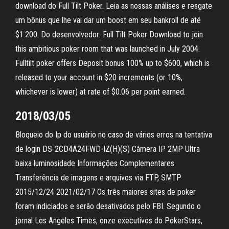
download do Full Tilt Poker. Leia as nossas análises e resgate
um bônus que lhe vai dar um boost em seu bankroll de até
$1.200. Do desenvolvedor: Full Tilt Poker Download to join
this ambitious poker room that was launched in July 2004.
Fulltilt poker offers Deposit bonus 100% up to $600, which is
released to your account in $20 increments (or 10%,
whichever is lower) at rate of $0.06 per point earned.
2018/03/05
Bloqueio do Ip do usuário no caso de vários erros na tentativa
de login DS-2CD4A24FWD-IZ(H)(S) Câmera IP 2MP Ultra
baixa luminosidade Informações Complementares
Transferência de imagens e arquivos via FTP, SMTP
2015/12/24 2021/02/17 Os três maiores sites de poker
foram indiciados e serão desativados pelo FBI. Segundo o
jornal Los Angeles Times, onze executivos do PokerStars,