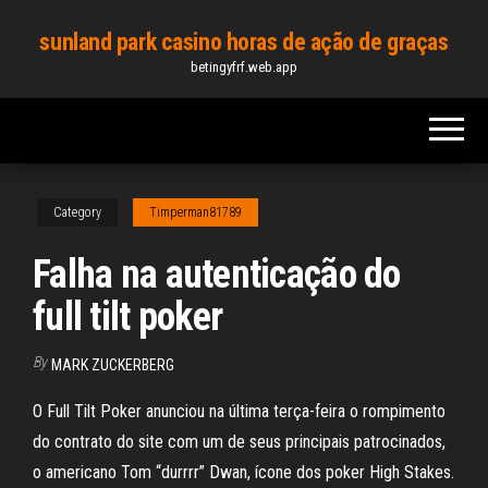
Skip
sunland park casino horas de ação de graças
to
betingyfrf.web.app
the
content
Category
Timperman81789
Falha na autenticação do
full tilt poker
By
MARK ZUCKERBERG
O Full Tilt Poker anunciou na última terça-feira o rompimento
do contrato do site com um de seus principais patrocinados,
o americano Tom “durrrr” Dwan, ícone dos poker High Stakes.