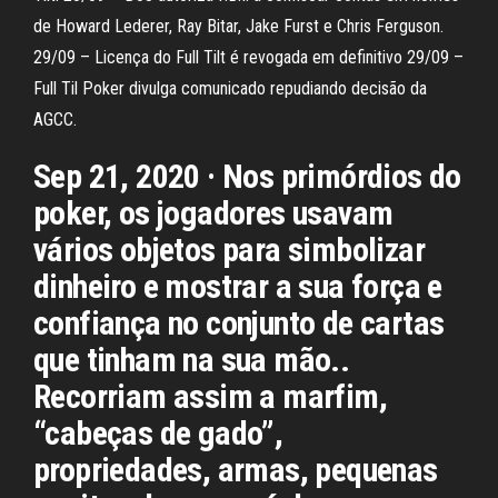
de Howard Lederer, Ray Bitar, Jake Furst e Chris Ferguson.
29/09 – Licença do Full Tilt é revogada em definitivo 29/09 –
Full Til Poker divulga comunicado repudiando decisão da
AGCC.
Sep 21, 2020 · Nos primórdios do
poker, os jogadores usavam
vários objetos para simbolizar
dinheiro e mostrar a sua força e
confiança no conjunto de cartas
que tinham na sua mão..
Recorriam assim a marfim,
“cabeças de gado”,
propriedades, armas, pequenas