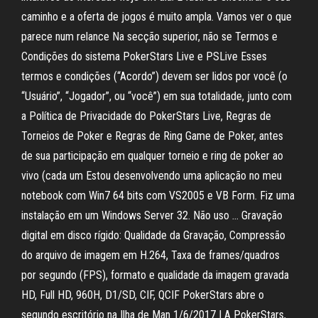
caminho e a oferta de jogos é muito ampla. Vamos ver o que
parece num relance Na secção superior, não se Termos e
Condições do sistema PokerStars Live e PSLive Esses
termos e condições (“Acordo”) devem ser lidos por você (o
“Usuário”, “Jogador”, ou “você”) em sua totalidade, junto com
a Política de Privacidade do PokerStars Live, Regras de
Torneios de Poker e Regras de Ring Game de Poker, antes
de sua participação em qualquer torneio e ring de poker ao
vivo (cada um Estou desenvolvendo uma aplicação no meu
notebook com Win7 64 bits com VS2005 e VB Form. Fiz uma
instalação em um Windows Server 32. Não uso … Gravação
digital em disco rígido: Qualidade da Gravação, Compressão
do arquivo de imagem em H.264, Taxa de frames/quadros
por segundo (FPS), formato e qualidade da imagem gravada
HD, Full HD, 960H, D1/SD, CIF, QCIF PokerStars abre o
segundo escritório na Ilha de Man 1/6/2017 | A PokerStars,