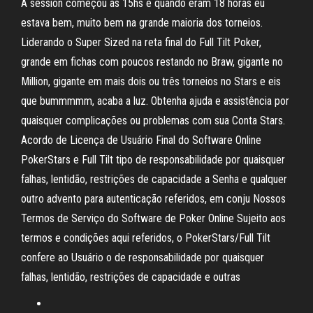
A session começou as 15hs e quando eram 18 horas eu
estava bem, muito bem na grande maioria dos torneios.
Liderando o Super Sized na reta final do Full Tilt Poker,
grande em fichas com poucos restando no Braw, gigante no
Million, gigante em mais dois ou três torneios no Stars e eis
que bummmmm, acaba a luz. Obtenha ajuda e assistência por
quaisquer complicações ou problemas com sua Conta Stars.
Acordo de Licença de Usuário Final do Software Online
PokerStars e Full Tilt tipo de responsabilidade por quaisquer
falhas, lentidão, restrições de capacidade a Senha e qualquer
outro advento para autenticação referidos, em conju Nossos
Termos de Serviço do Software de Poker Online Sujeito aos
termos e condições aqui referidos, o PokerStars/Full Tilt
confere ao Usuário o de responsabilidade por quaisquer
falhas, lentidão, restrições de capacidade e outras