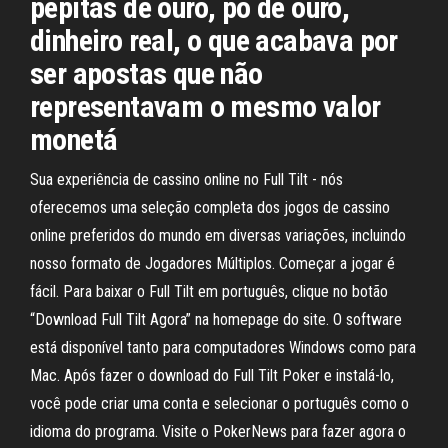
pepitas de ouro, pó de ouro,
dinheiro real, o que acabava por
ser apostas que não
representavam o mesmo valor
monetá
Sua experiência de cassino online no Full Tilt - nós
oferecemos uma seleção completa dos jogos de cassino
online preferidos do mundo em diversas variações, incluindo
nosso formato de Jogadores Múltiplos. Começar a jogar é
fácil. Para baixar o Full Tilt em português, clique no botão
“Download Full Tilt Agora” na homepage do site. O software
está disponível tanto para computadores Windows como para
Mac. Após fazer o download do Full Tilt Poker e instalá-lo,
você pode criar uma conta e selecionar o português como o
idioma do programa. Visite o PokerNews para fazer agora o