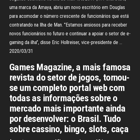
uma marca da Amaya, abriu um novo escritório em Douglas
para acomodar o número crescente de funcionários que está
contratando na Ilha de Man. "Estamos ansiosos para receber
novos funcionários no futuro e continuar a apoiar o setor de e-
gaming da ilha", disse Eric Hollreiser, vice-presidente de …
2020/03/31
Games Magazine, a mais famosa
revista do setor de jogos, tornou-
se um completo portal web com
todas as informações sobre o
mercado mais importante ainda
por desenvolver: o Brasil. Tudo
sobre cassino, bingo, slots, caça