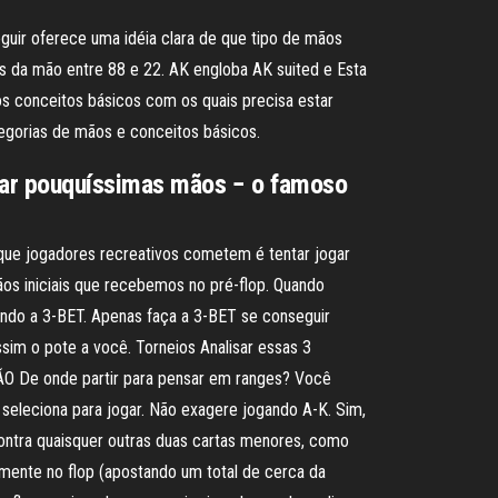
uir oferece uma idéia clara de que tipo de mãos
es da mão entre 88 e 22. AK engloba AK suited e Esta
os conceitos básicos com os quais precisa estar
tegorias de mãos e conceitos básicos.
ogar pouquíssimas mãos − o famoso
que jogadores recreativos cometem é tentar jogar
os iniciais que recebemos no pré-flop. Quando
ndo a 3-BET. Apenas faça a 3-BET se conseguir
sim o pote a você. Torneios Analisar essas 3
RÃO De onde partir para pensar em ranges? Você
eleciona para jogar. Não exagere jogando A-K. Sim,
ntra quaisquer outras duas cartas menores, como
amente no flop (apostando um total de cerca da