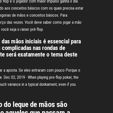
 flop e o jogador com maior impulso ganha o dia.
ado aos conceitos básicos com os quais precisa estar
ategorias de mãos e conceitos básicos. Para
 terço das vezes. Você deve saber como jogar a mão
ocê seja o raiser pré-flop.
 das mãos iniciais é essencial para
s complicadas nas rondas de
ste será exatamente o tema deste
r a aposta. Se eles entraram com pouco Porque o
 Dec 02, 2019 · When playing pre-flop poker, the
much variance in a typical donkament; even if you
io do leque de mãos são
ão aqueles que passam a