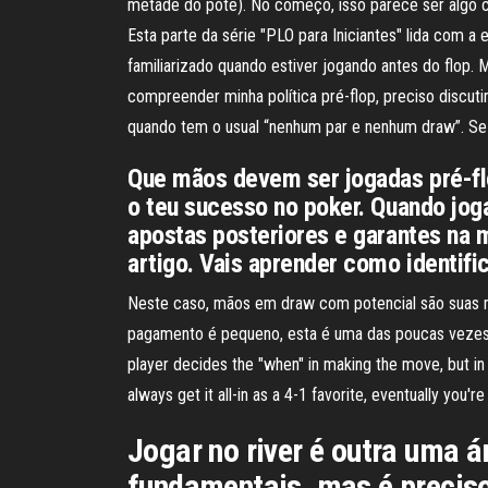
metade do pote). No começo, isso parece ser algo c
Esta parte da série "PLO para Iniciantes" lida com 
familiarizado quando estiver jogando antes do flop. 
compreender minha política pré-flop, preciso discut
quando tem o usual “nenhum par e nenhum draw”. Se h
Que mãos devem ser jogadas pré-flop
o teu sucesso no poker. Quando jog
apostas posteriores e garantes na
artigo. Vais aprender como identific
Neste caso, mãos em draw com potencial são suas 
pagamento é pequeno, esta é uma das poucas vezes e
player decides the "when" in making the move, but in 
always get it all-in as a 4-1 favorite, eventually you'r
Jogar no river é outra uma á
fundamentais, mas é precis