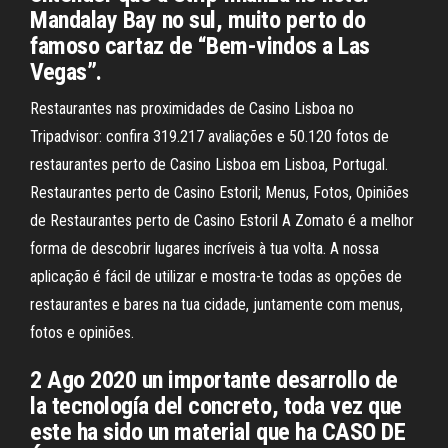
Mandalay Bay no sul, muito perto do
famoso cartaz de “Bem-vindos a Las
Vegas”.
Restaurantes nas proximidades de Casino Lisboa no
Tripadvisor: confira 319.217 avaliações e 50.120 fotos de
restaurantes perto de Casino Lisboa em Lisboa, Portugal.
Restaurantes perto de Casino Estoril; Menus, Fotos, Opiniões
de Restaurantes perto de Casino Estoril A Zomato é a melhor
forma de descobrir lugares incríveis à tua volta. A nossa
aplicação é fácil de utilizar e mostra-te todas as opções de
restaurantes e bares na tua cidade, juntamente com menus,
fotos e opiniões.
2 Ago 2020 un importante desarrollo de
la tecnología del concreto, toda vez que
este ha sido un material que ha CASO DE