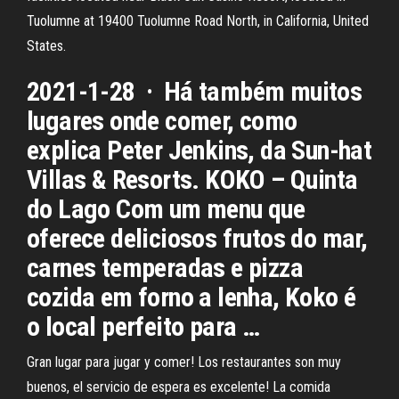
Tuolumne at 19400 Tuolumne Road North, in California, United
States.
2021-1-28 · Há também muitos
lugares onde comer, como
explica Peter Jenkins, da Sun-hat
Villas & Resorts. KOKO – Quinta
do Lago Com um menu que
oferece deliciosos frutos do mar,
carnes temperadas e pizza
cozida em forno a lenha, Koko é
o local perfeito para …
Gran lugar para jugar y comer! Los restaurantes son muy
buenos, el servicio de espera es excelente! La comida