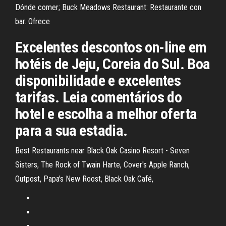
Dónde comer; Buck Meadows Restaurant: Restaurante con
bar. Ofrece
Excelentes descontos on-line em
hotéis de Jeju, Coreia do Sul. Boa
disponibilidade e excelentes
tarifas. Leia comentários do
hotel e escolha a melhor oferta
para a sua estadia.
Best Restaurants near Black Oak Casino Resort - Seven
Sisters, The Rock of Twain Harte, Cover's Apple Ranch,
Outpost, Papa's New Roost, Black Oak Café,