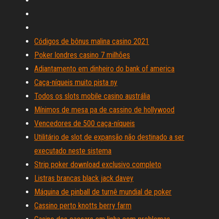
Códigos de bônus malina casino 2021
Poker londres casino 7 milhões
Adiantamento em dinheiro do bank of america
Caça-níqueis muito pista ny
Todos os slots mobile casino austrália
Mínimos de mesa pa de cassino de hollywood
Vencedores de 500 caça-níqueis
Utilitário de slot de expansão não destinado a ser
executado neste sistema
Strip poker download exclusivo completo
Listras brancas black jack davey
Máquina de pinball de turnê mundial de poker
Cassino perto knotts berry farm