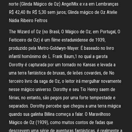
norte (Glinda Mágico de Oz) AngelMix e.v.a em Lembranças
R$ 42,40 8x R$ 5,30 sem juros; Glinda mágico de Oz Atelie
Nádia Ribeiro Feltros
The Wizard of Oz (no Brasil, O Mágico de Oz; em Portugal, O
Feiticeiro de Oz) é um filme estadunidense de 1939,
produzido pela Metro-Goldwyn-Mayer. É baseado no livro
infantil homônimo de L. Frank Baum,1 no qual a garota
Dorothy é capturada por um tornado no Kansas e levada a
uma terra fantástica de bruxas, de leões covardes, de No
terceiro livro da saga de Oz, o leitor irá mergulhar novamente
nesse mágico universo. Dorothy e seu Tio Henry saem de
férias; no entanto, são pegos por uma forte tempestade e
separados. Dorothy percebe que chegou a uma terra mágica
quando sua galinha Billina começa a falar. O Maravilhoso
Mágico de Oz (1939), como muitos contos de fadas que
descrevem uma série de aventuras fantásticas, é realmente a