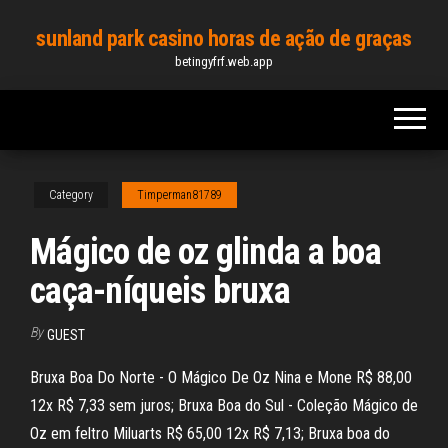
Skip
sunland park casino horas de ação de graças
to
betingyfrf.web.app
the
content
Category
Timperman81789
Mágico de oz glinda a boa
caça-níqueis bruxa
By
GUEST
Bruxa Boa Do Norte - O Mágico De Oz Nina e Mone R$ 88,00
12x R$ 7,33 sem juros; Bruxa Boa do Sul - Coleção Mágico de
Oz em feltro Miluarts R$ 65,00 12x R$ 7,13; Bruxa boa do