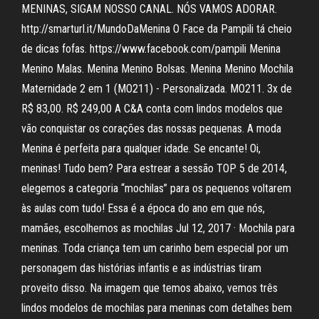
MENINAS, SIGAM NOSSO CANAL. NÓS VAMOS ADORAR.
http://smarturl.it/MundoDaMenina O Face da Pampili tá cheio
de dicas fofas. https://www.facebook.com/pampili Menina
Menino Malas. Menina Menino Bolsas. Menina Menino Mochila
Maternidade 2 em 1 (MO211) - Personalizada. MO211. 3x de
R$ 83,00. R$ 249,00 A C&A conta com lindos modelos que
vão conquistar os corações das nossas pequenas. A moda
Menina é perfeita para qualquer idade. Se encante! Oi,
meninas! Tudo bem? Para estrear a sessão TOP 5 de 2014,
elegemos a categoria “mochilas” para os pequenos voltarem
às aulas com tudo! Essa é a época do ano em que nós,
mamães, escolhemos as mochilas Jul 12, 2017 · Mochila para
meninas. Toda criança tem um carinho bem especial por um
personagem das histórias infantis e as indústrias tiram
proveito disso. Na imagem que temos abaixo, vemos três
lindos modelos de mochilas para meninas com detalhes bem