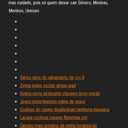
mas cuidado, pois só quem deixar cair Gênero, Meninas,
Meninos, Unissex.
Vários slots de salvamento far cry 4
Zynga poker excluir amigo ipad
Roleta porta deslizante chuveiro leroy merlin
Jogos impertinentes online de graça
Códigos do casino doubledown nenhuma pesquisa
Lacuna rochosa cassino flintstone md
Cassino mais próximo da minha localização