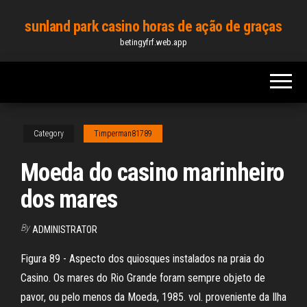
Skip
sunland park casino horas de ação de graças
to
betingyfrf.web.app
the
content
Category
Timperman81789
Moeda do casino marinheiro
dos mares
By
ADMINISTRATOR
Figura 89 - Aspecto dos quiosques instalados na praia do
Casino. Os mares do Rio Grande foram sempre objeto de
pavor, ou pelo menos da Moeda, 1985. vol. proveniente da Ilha