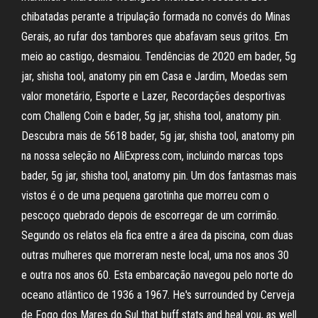
chibatadas perante a tripulação formada no convés do Minas
Gerais, ao rufar dos tambores que abafavam seus gritos. Em
meio ao castigo, desmaiou. Tendências de 2020 em bader, 5g
jar, shisha tool, anatomy pin em Casa e Jardim, Moedas sem
valor monetário, Esporte e Lazer, Recordações desportivas
com Challeng Coin e bader, 5g jar, shisha tool, anatomy pin.
Descubra mais de 5618 bader, 5g jar, shisha tool, anatomy pin
na nossa seleção no AliExpress.com, incluindo marcas tops
bader, 5g jar, shisha tool, anatomy pin. Um dos fantasmas mais
vistos é o de uma pequena garotinha que morreu com o
pescoço quebrado depois de escorregar de um corrimão.
Segundo os relatos ela fica entre a área da piscina, com duas
outras mulheres que morreram neste local, uma nos anos 30
e outra nos anos 60. Esta embarcação navegou pelo norte do
oceano atlântico de 1936 a 1967. He's surrounded by Cerveja
de Fogo dos Mares do Sul that buff stats and heal you, as well