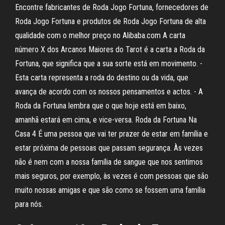
Encontre fabricantes de Roda Jogo Fortuna, fornecedores de
Roda Jogo Fortuna e produtos de Roda Jogo Fortuna de alta
qualidade com o melhor preço no Alibaba.com A carta
número X dos Arcanos Maiores do Tarot é a carta a Roda da
Fortuna, que significa que a sua sorte está em movimento. -
Esta carta representa a roda do destino ou da vida, que
avança de acordo com os nossos pensamentos e actos. - A
Roda da Fortuna lembra que o que hoje está em baixo,
amanhã estará em cima, e vice-versa. Roda da Fortuna Na
Casa 4 É uma pessoa que vai ter prazer de estar em família e
estar próxima de pessoas que passam segurança. Às vezes
não é nem com a nossa família de sangue que nos sentimos
mais seguros, por exemplo, às vezes é com pessoas que são
muito nossas amigas e que são como se fossem uma família
para nós.