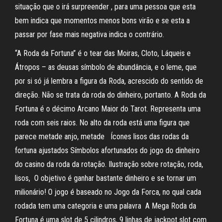
situação que o irá surpreender , para uma pessoa que esta
bem indica que momentos menos bons virão e se esta a
passar por fase mais negativa indica o contrário.
“A Roda da Fortuna” é o tear das Moiras, Cloto, Láqueis e
Átropos – as deusas símbolo de abundância, e o leme, que
por si só já lembra a figura da Roda, acrescido do sentido de
direção. Não se trata da roda do dinheiro, portanto. A Roda da
Fortuna é o décimo Arcano Maior do Tarot. Representa uma
roda com seis raios. No alto da roda está uma figura que
parece metade anjo, metade Ícones lisos das rodas da
fortuna ajustados Símbolos afortunados do jogo do dinheiro
do casino da roda da rotação. Ilustração sobre rotação, roda,
lisos, O objetivo é ganhar bastante dinheiro e se tornar um
milionário! O jogo é baseado no Jogo da Forca, no qual cada
rodada tem uma categoria e uma palavra A Mega Roda da
Fortuna é uma slot de 5 cilindros, 9 linhas de jackpot slot com