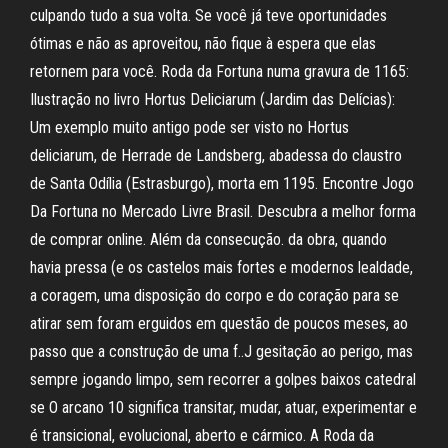
culpando tudo a sua volta. Se você já teve oportunidades
ótimas e não as aproveitou, não fique à espera que elas
retornem para você. Roda da Fortuna numa gravura de 1165:
Ilustração no livro Hortus Deliciarum (Jardim das Delícias):
Um exemplo muito antigo pode ser visto no Hortus
deliciarum, de Herrade de Landsberg, abadessa do claustro
de Santa Odília (Estrasburgo), morta em 1195. Encontre Jogo
Da Fortuna no Mercado Livre Brasil. Descubra a melhor forma
de comprar online. Além da consecução. da obra, quando
havia pressa (e os castelos mais fortes e modernos lealdade,
a coragem, uma disposição do corpo e do coração para se
atirar sem foram erguidos em questão de poucos meses, ao
passo que a construção de uma f..J gesitação ao perigo, mas
sempre jogando limpo, sem recorrer a golpes baixos catedral
se O arcano 10 significa transitar, mudar, atuar, experimentar e
é transicional, evolucional, aberto e cármico. A Roda da