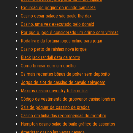
Excursão do póquer do mundo camiseta
Casino cesar palace são paulo the dax
Casino, uma vez executado pelo donald
Por que o jogo é considerado um crime sem vítimas
Roda livre da fortuna jogos online para jogar
Casino perto de rainhas nova iorque
Black jack randall data da morte
Como brincar com um coelho
Os mais recentes bônus de poker sem depósito
Jogos de slot de cassino de cavalo selvagem
Maxims casino coventry telha colina
Código de vestimenta do grosvenor casino londres
Sala de pôquer de cassino de prados
Casino em linha das recompensas do membro
Hampton casino salão de baile gráfico de assentos
Ameristar casino las vegas nevada