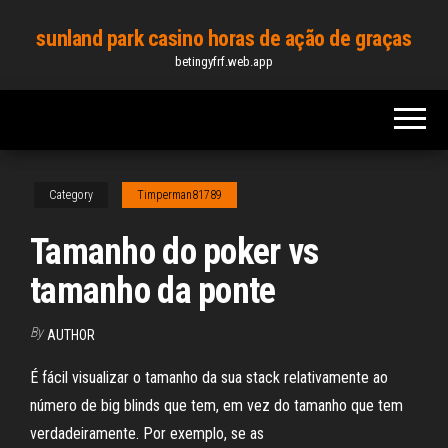
Skip
sunland park casino horas de ação de graças
to
betingyfrf.web.app
the
content
Category
Timperman81789
Tamanho do poker vs
tamanho da ponte
By
AUTHOR
É fácil visualizar o tamanho da sua stack relativamente ao
número de big blinds que tem, em vez do tamanho que tem
verdadeiramente. Por exemplo, se as