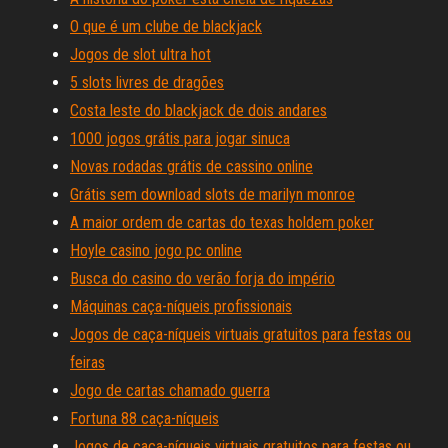
O que é um clube de blackjack
Jogos de slot ultra hot
5 slots livres de dragões
Costa leste do blackjack de dois andares
1000 jogos grátis para jogar sinuca
Novas rodadas grátis de cassino online
Grátis sem download slots de marilyn monroe
A maior ordem de cartas do texas holdem poker
Hoyle casino jogo pc online
Busca do casino do verão forja do império
Máquinas caça-níqueis profissionais
Jogos de caça-níqueis virtuais gratuitos para festas ou
feiras
Jogo de cartas chamado guerra
Fortuna 88 caça-níqueis
Jogos de caça-níqueis virtuais gratuitos para festas ou