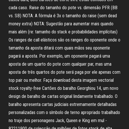
cada caso. Raise do tamanho do pote vs. dimensão PFR (BB
vs. SB) NOTA: A fórmula é 3x o tamanho do raise (sem dead
money extra) NOTA: Sugestão para aumentar mais quando
mais além (re: tamanho do stack e probabilidades implícitas)
Os ranges de call elásticos são os ranges do oponente onde o
tamanho da aposta ditará com quais mãos seu oponente
pagará a aposta. Por exemplo, um oponente pagará uma
aposta de um quarto do pote com qualquer par, mas uma
aposta de três quartos do pote será paga por ele apenas com
top pair ou melhor. Faça download desta imagem vectorial
stock royalty-free Cartões do baralho Georghiou 14, um novo
design de baralho de cartas original lindamente trabalhado. O
baralho apresenta cartas judiciais extremamente detalhadas
personalizadas com o símbolo de terno apropriado trabalhado
no traje dos personagens Jack, Queen e King em mul -
82211900 da colecção de milhões de fotos stock de alta