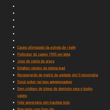
Casino afortunado da estrela de r kelly
Putlocker do casino 1995 em linha
Jogo de roleta de graça
Entalhes rápidos da platina ipad
Recuperação de matriz de unidade slot 0 necessária
Donzi poker run lago winnipesaukee
Sem códigos de bônus de depósito para o kudos
casino
Feliz aniversário slot machine bolo
Brincando com fogo dai