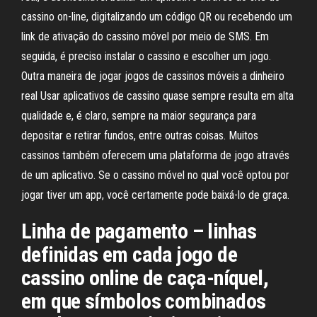
cassino on-line, digitalizando um código QR ou recebendo um
link de ativação do cassino móvel por meio de SMS. Em
seguida, é preciso instalar o cassino e escolher um jogo.
Outra maneira de jogar jogos de cassinos móveis a dinheiro
real Usar aplicativos de cassino quase sempre resulta em alta
qualidade e, é claro, sempre na maior segurança para
depositar e retirar fundos, entre outras coisas. Muitos
cassinos também oferecem uma plataforma de jogo através
de um aplicativo. Se o cassino móvel no qual você optou por
jogar tiver um app, você certamente pode baixá-lo de graça.
Linha de pagamento – linhas
definidas em cada jogo de
cassino online de caça-níquel,
em que símbolos combinados