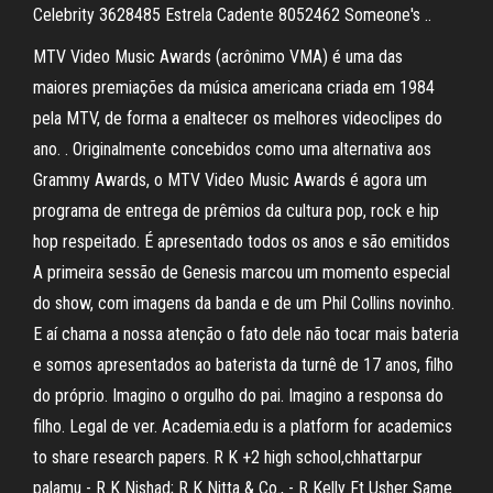
Celebrity 3628485 Estrela Cadente 8052462 Someone's ..
MTV Video Music Awards (acrônimo VMA) é uma das
maiores premiações da música americana criada em 1984
pela MTV, de forma a enaltecer os melhores videoclipes do
ano. . Originalmente concebidos como uma alternativa aos
Grammy Awards, o MTV Video Music Awards é agora um
programa de entrega de prêmios da cultura pop, rock e hip
hop respeitado. É apresentado todos os anos e são emitidos
A primeira sessão de Genesis marcou um momento especial
do show, com imagens da banda e de um Phil Collins novinho.
E aí chama a nossa atenção o fato dele não tocar mais bateria
e somos apresentados ao baterista da turnê de 17 anos, filho
do próprio. Imagino o orgulho do pai. Imagino a responsa do
filho. Legal de ver. Academia.edu is a platform for academics
to share research papers. R K +2 high school,chhattarpur
palamu - R K Nishad; R K Nitta & Co., - R Kelly Ft Usher Same