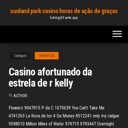
Skip
sunland park casino horas de ação de graças
to
betingyfrf.web.app
the
content
Category
Worf47233
Casino afortunado da
estrela de r kelly
By
AUTHOR
Flowerz 9047915 P da C 1075639 You Can't Take Me
4741263 La Rosa de los 4 Da Money 8512241 only my railgun
9598010 Million Miles of Water 974719 9793447 Overnight