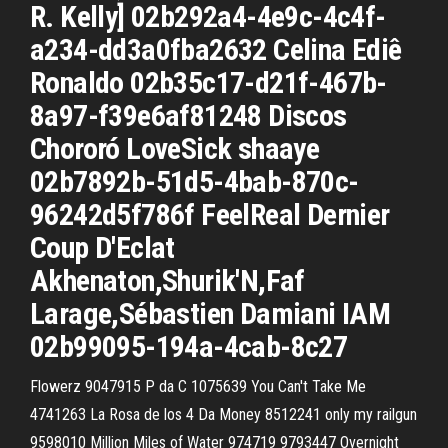
R. Kelly] 02b292a4-4e9c-4c4f-
a234-dd3a0fba2632 Celina Ediê
Ronaldo 02b35c17-d21f-467b-
8a97-f39e6af81248 Discos
Chororó LoveSick shaaye
02b7892b-51d5-4bab-870c-
96242d5f786f FeelReal Dernier
Coup D'Eclat
Akhenaton,Shurik'N,Faf
Larage,Sébastien Damiani IAM
02b99095-194a-4cab-8c27
Flowerz 9047915 P da C 1075639 You Can't Take Me
4741263 La Rosa de los 4 Da Money 8512241 only my railgun
9598010 Million Miles of Water 974719 9793447 Overnight