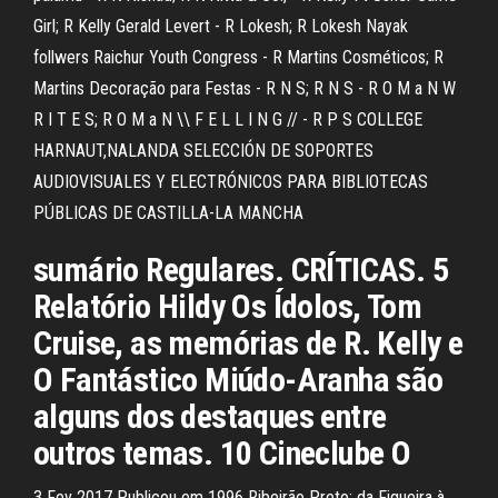
Girl; R Kelly Gerald Levert - R Lokesh; R Lokesh Nayak
follwers Raichur Youth Congress - R Martins Cosméticos; R
Martins Decoração para Festas - R N S; R N S - R O M a N W
R I T E S; R O M a N \\ F E L L I N G // - R P S COLLEGE
HARNAUT,NALANDA SELECCIÓN DE SOPORTES
AUDIOVISUALES Y ELECTRÓNICOS PARA BIBLIOTECAS
PÚBLICAS DE CASTILLA-LA MANCHA
sumário Regulares. CRÍTICAS. 5
Relatório Hildy Os Ídolos, Tom
Cruise, as memórias de R. Kelly e
O Fantástico Miúdo-Aranha são
alguns dos destaques entre
outros temas. 10 Cineclube O
3 Fev 2017 Publicou em 1996 Ribeirão Preto: da Figueira à