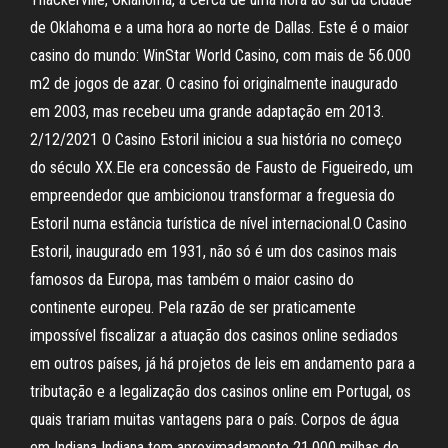
de Oklahoma e a uma hora ao norte de Dallas. Este é o maior
casino do mundo: WinStar World Casino, com mais de 56.000
m2 de jogos de azar. O casino foi originalmente inaugurado
em 2003, mas recebeu uma grande adaptação em 2013.
2/12/2021 O Casino Estoril iniciou a sua história no começo
do século XX.Ele era concessão de Fausto de Figueiredo, um
empreendedor que ambicionou transformar a freguesia do
Estoril numa estância turística de nível internacional.O Casino
Estoril, inaugurado em 1931, não só é um dos casinos mais
famosos da Europa, mas também o maior casino do
continente europeu. Pela razão de ser praticamente
impossível fiscalizar a atuação dos casinos online sediados
em outros países, já há projetos de leis em andamento para a
tributação e a legalização dos casinos online em Portugal, os
quais trariam muitas vantagens para o país. Corpos de água
em Indiana Indiana tem aproximadamente 21.000 milhas de