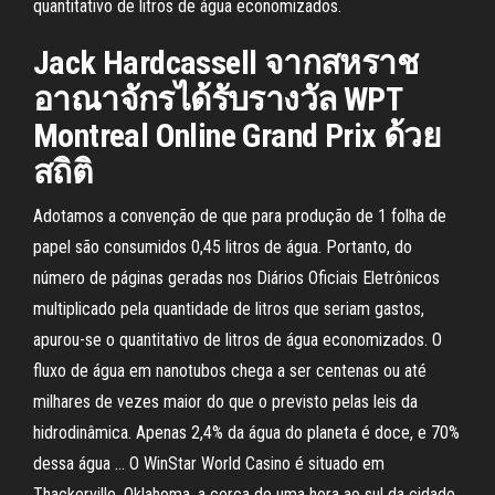
quantitativo de litros de água economizados.
Jack Hardcassell จากสหราช
อาณาจักรได้รับรางวัล WPT
Montreal Online Grand Prix ด้วย
สถิติ
Adotamos a convenção de que para produção de 1 folha de
papel são consumidos 0,45 litros de água. Portanto, do
número de páginas geradas nos Diários Oficiais Eletrônicos
multiplicado pela quantidade de litros que seriam gastos,
apurou-se o quantitativo de litros de água economizados. O
fluxo de água em nanotubos chega a ser centenas ou até
milhares de vezes maior do que o previsto pelas leis da
hidrodinâmica. Apenas 2,4% da água do planeta é doce, e 70%
dessa água … O WinStar World Casino é situado em
Thackerville, Oklahoma, a cerca de uma hora ao sul da cidade