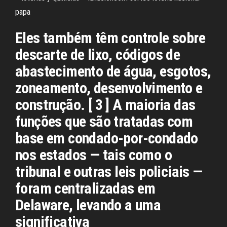
papa
Eles também têm controle sobre
descarte de lixo, códigos de
abastecimento de água, esgotos,
zoneamento, desenvolvimento e
construção. [ 3 ] A maioria das
funções que são tratadas com
base em condado-por-condado
nos estados — tais como o
tribunal e outras leis policiais —
foram centralizadas em
Delaware, levando a uma
significativa