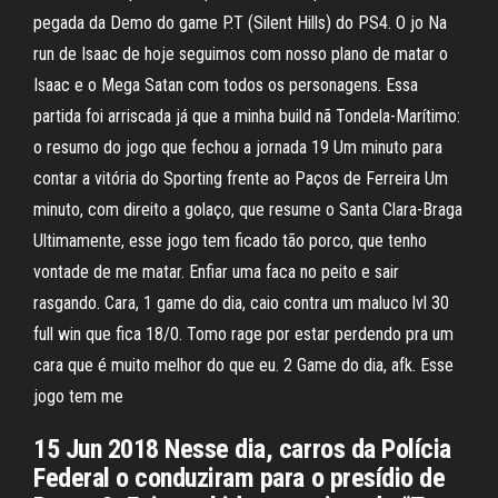
pegada da Demo do game P.T (Silent Hills) do PS4. O jo Na
run de Isaac de hoje seguimos com nosso plano de matar o
Isaac e o Mega Satan com todos os personagens. Essa
partida foi arriscada já que a minha build nã Tondela-Marítimo:
o resumo do jogo que fechou a jornada 19 Um minuto para
contar a vitória do Sporting frente ao Paços de Ferreira Um
minuto, com direito a golaço, que resume o Santa Clara-Braga
Ultimamente, esse jogo tem ficado tão porco, que tenho
vontade de me matar. Enfiar uma faca no peito e sair
rasgando. Cara, 1 game do dia, caio contra um maluco lvl 30
full win que fica 18/0. Tomo rage por estar perdendo pra um
cara que é muito melhor do que eu. 2 Game do dia, afk. Esse
jogo tem me
15 Jun 2018 Nesse dia, carros da Polícia
Federal o conduziram para o presídio de