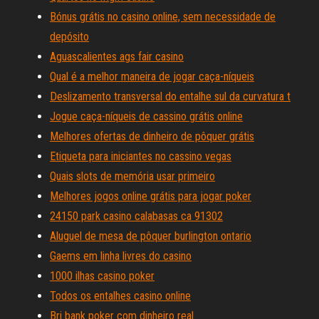
Bónus grátis no casino online, sem necessidade de
depósito
Aguascalientes ags fair casino
Qual é a melhor maneira de jogar caça-níqueis
Deslizamento transversal do entalhe sul da curvatura t
Jogue caça-níqueis de cassino grátis online
Melhores ofertas de dinheiro de pôquer grátis
Etiqueta para iniciantes no cassino vegas
Quais slots de memória usar primeiro
Melhores jogos online grátis para jogar poker
24150 park casino calabasas ca 91302
Aluguel de mesa de pôquer burlington ontario
Gaems em linha livres do casino
1000 ilhas casino poker
Todos os entalhes casino online
Bri bank poker com dinheiro real